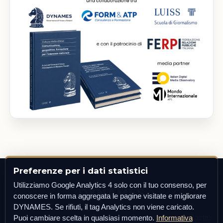
Preferenze per i dati statistici
Utilizziamo Google Analytics 4 solo con il tuo consenso, per
DYNAMES
conoscere in forma aggregata le pagine visitate e migliorare
DYNAMES. Se rifiuti, il tag Analytics non viene caricato.
Iscrizione Registro degli Operatori di Comunicazione e Postali
Puoi cambiare scelta in qualsiasi momento.
Informativa