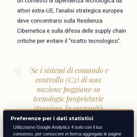
un contesto di dipendenza tecnologica da
attori extra-UE, l'analisi strategica europea
deve concentrarsi sulla Resilienza
Cibernetica e sulla difesa delle supply chain
critiche per evitare il "ricatto tecnologico".
"Se i sistemi di comando e
controllo (C2) di una
nazione poggiano su
tecnologie proprietarie
straniere, la sovranità
decisionale è un'illusione."
Preferenze per i dati statistici
Utilizziamo Google Analytics 4 solo con il tuo
consenso, per conoscere in forma aggregata le pagine