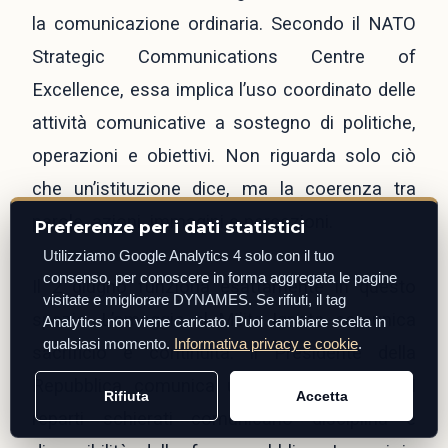
la comunicazione ordinaria. Secondo il NATO
Strategic Communications Centre of
Excellence, essa implica l’uso coordinato delle
attività comunicative a sostegno di politiche,
operazioni e obiettivi. Non riguarda solo ciò
che un’istituzione dice, ma la coerenza tra
parole, azioni, immagini e percezioni.
Preferenze per i dati statistici
Utilizziamo Google Analytics 4 solo con il tuo
consenso, per conoscere in forma aggregata le pagine
Il 2 giugno funziona esattamente in questo
visitate e migliorare DYNAMES. Se rifiuti, il tag
spazio. L’omaggio al Milite Ignoto comunica
Analytics non viene caricato. Puoi cambiare scelta in
qualsiasi momento.
Informativa privacy e cookie
.
sacrificio e continuità. Il Presidente della
Repubblica comunica unità costituzionale. I
Rifiuta
Accetta
reparti schierati comunicano disciplina e