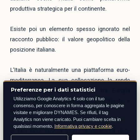
produttiva strategica per il continente.
Esiste poi un elemento spesso ignorato nel
racconto pubblico: il valore geopolitico della
posizione italiana.
L’Italia è naturalmente una piattaforma euro-
mediterranea. La sua collocazione la rende
Preferenze per i dati statistici
uno snodo logistico strategico tra Europa
Utilizziamo Google Analytics 4 solo con il tuo
continentale, Mediterraneo, Medio Oriente e
consenso, per conoscere in forma aggregata le pagine
Nord Africa.
visitate e migliorare DYNAMES. Se rifiuti, il tag
Analytics non viene caricato. Puoi cambiare scelta in
qualsiasi momento.
Informativa privacy e cookie
.
In una fase storica in cui la resilienza delle