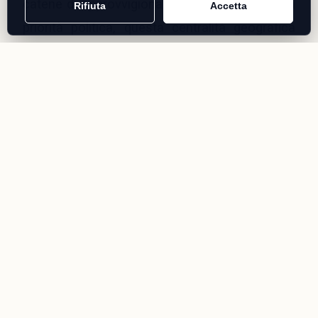
catene di approvvigionamento è diventata una
Rifiuta
Accetta
priorità politica, questa centralità geografica
assume un valore enorme.
Ma c’è un ulteriore livello di analisi che
raramente entra nel dibattito politico: quello
dell’intelligence economica.
Oggi il settore farmaceutico è osservato con
crescente attenzione dalle strutture di
sicurezza occidentali.
Le ragioni sono evidenti. Le aziende life
sciences custodiscono brevetti, dati clinici,